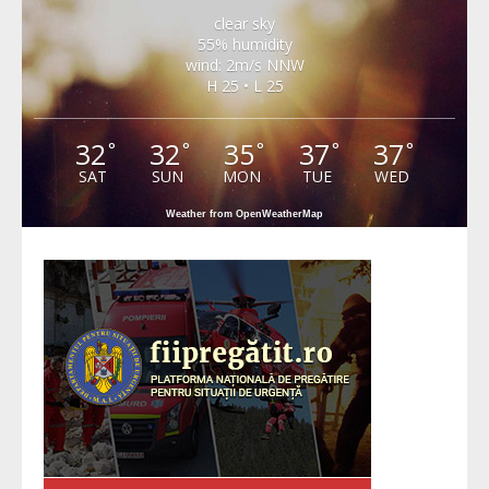
clear sky
55% humidity
wind: 2m/s NNW
H 25 • L 25
32
32
35
37
37
°
°
°
°
°
SAT
SUN
MON
TUE
WED
Weather from OpenWeatherMap