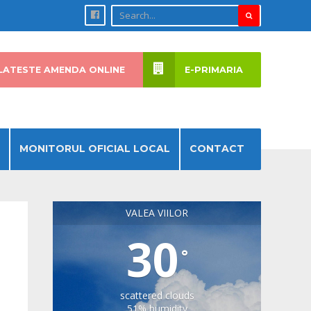
LATESTE AMENDA ONLINE
E-PRIMARIA
MONITORUL OFICIAL LOCAL
CONTACT
VALEA VIILOR
30
°
scattered clouds
51% humidity