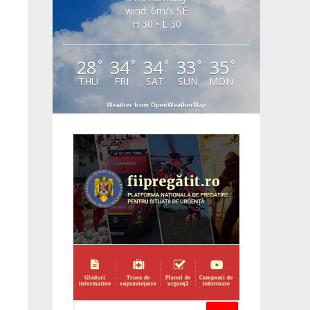
wind: 6m/s SE
H 30 • L 30
28
34
34
33
35
°
°
°
°
°
THU
FRI
SAT
SUN
MON
Weather from OpenWeatherMap