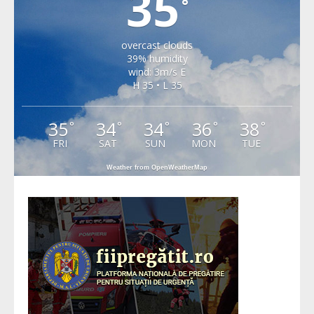
35
°
overcast clouds
39% humidity
wind: 3m/s E
H 35 • L 35
35
34
34
36
38
°
°
°
°
°
FRI
SAT
SUN
MON
TUE
Weather from OpenWeatherMap