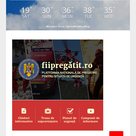
19
30
36
38
35
°
°
°
°
°
SAT
SUN
MON
TUE
WED
Weather from OpenWeatherMap