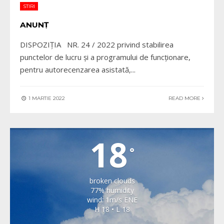
STIRI
ANUNȚ
DISPOZIȚIA NR. 24 / 2022 privind stabilirea
punctelor de lucru și a programului de funcționare,
pentru autorecenzarea asistată,
...
1 MARTIE 2022
READ MORE
VALEA VIILOR
18
°
broken clouds
77% humidity
wind: 1m/s ENE
H 18 • L 18