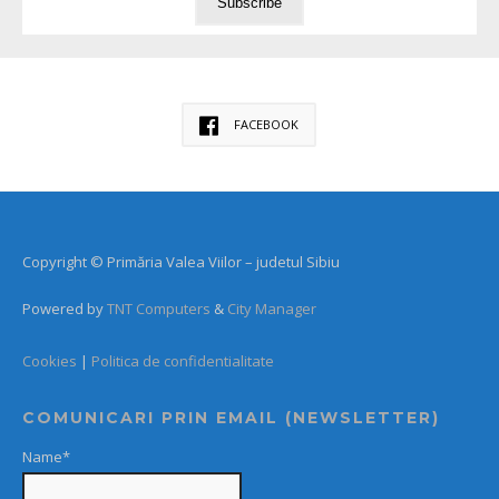
FACEBOOK
Copyright © Primăria Valea Viilor – judetul Sibiu
Powered by
TNT Computers
&
City Manager
Cookies
|
Politica de confidentialitate
COMUNICARI PRIN EMAIL (NEWSLETTER)
Name*