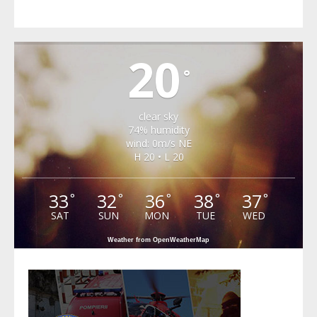
VALEA VIILOR
20
°
clear sky
74% humidity
wind: 0m/s NE
H 20 • L 20
33
32
36
38
37
°
°
°
°
°
SAT
SUN
MON
TUE
WED
Weather from OpenWeatherMap