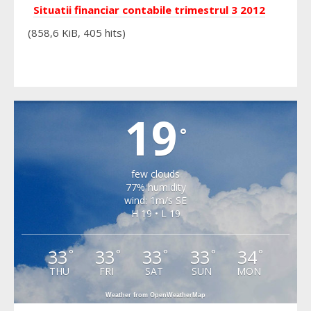
Situatii financiar contabile trimestrul 3 2012
(858,6 KiB, 405 hits)
VALEA VIILOR
19
°
few clouds
77% humidity
wind: 1m/s SE
H 19 • L 19
33
33
33
33
34
°
°
°
°
°
THU
FRI
SAT
SUN
MON
Weather from OpenWeatherMap