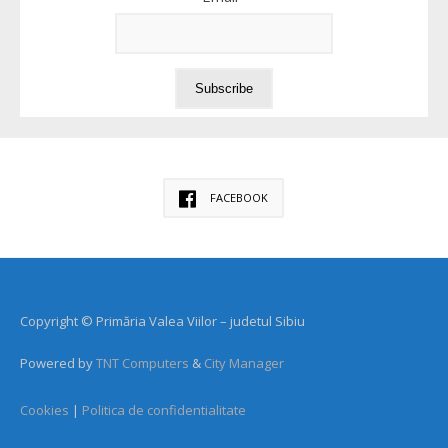
FACEBOOK
Copyright © Primăria Valea Viilor – judetul Sibiu
Powered by
TNT Computers
&
City Manager
Cookies
|
Politica de confidentialitate