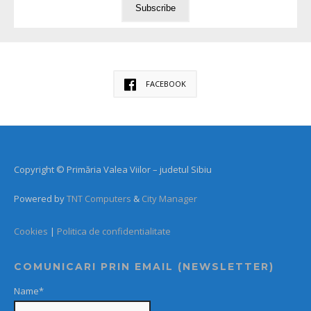
FACEBOOK
Copyright © Primăria Valea Viilor – judetul Sibiu
Powered by
TNT Computers
&
City Manager
Cookies
|
Politica de confidentialitate
COMUNICARI PRIN EMAIL (NEWSLETTER)
Name*