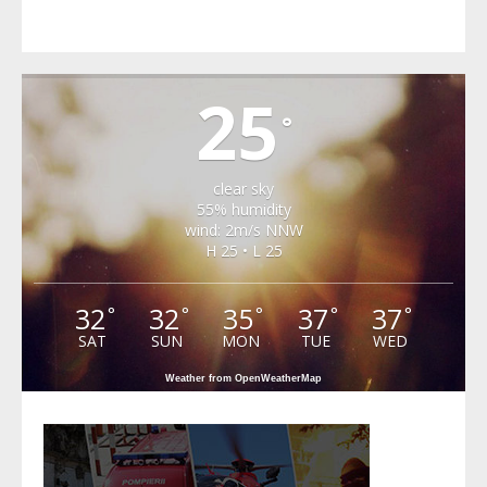
VALEA VIILOR
25
°
clear sky
55% humidity
wind: 2m/s NNW
H 25 • L 25
32
32
35
37
37
°
°
°
°
°
SAT
SUN
MON
TUE
WED
Weather from OpenWeatherMap