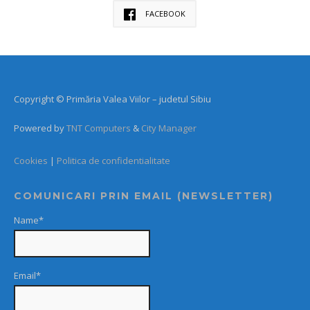
FACEBOOK
Copyright © Primăria Valea Viilor – judetul Sibiu
Powered by
TNT Computers
&
City Manager
Cookies
|
Politica de confidentialitate
COMUNICARI PRIN EMAIL (NEWSLETTER)
Name*
Email*