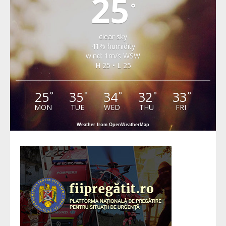
25
°
clear sky
41% humidity
wind: 1m/s WSW
H 25 • L 25
25
35
34
32
33
°
°
°
°
°
MON
TUE
WED
THU
FRI
Weather from OpenWeatherMap