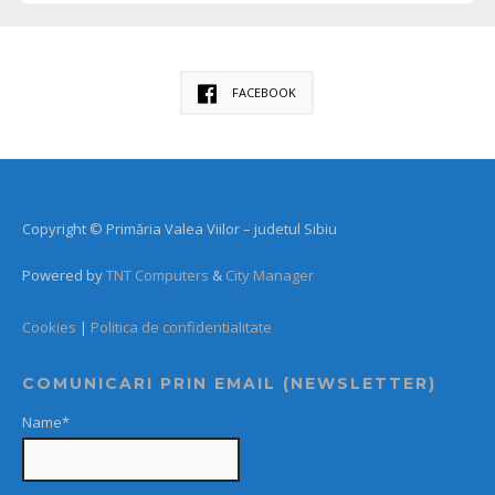
FACEBOOK
Copyright © Primăria Valea Viilor – judetul Sibiu
Powered by
TNT Computers
&
City Manager
Cookies
|
Politica de confidentialitate
COMUNICARI PRIN EMAIL (NEWSLETTER)
Name*