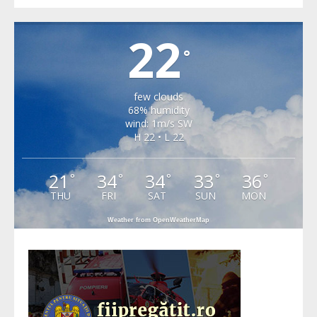
VALEA VIILOR
22
°
few clouds
68% humidity
wind: 1m/s SW
H 22 • L 22
21
34
34
33
36
°
°
°
°
°
THU
FRI
SAT
SUN
MON
Weather from OpenWeatherMap