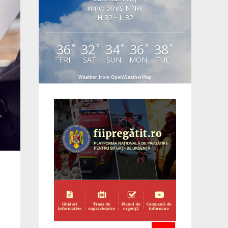
wind: 3m/s NNW
H 32 • L 32
36
32
34
36
38
°
°
°
°
°
FRI
SAT
SUN
MON
TUE
Weather from OpenWeatherMap