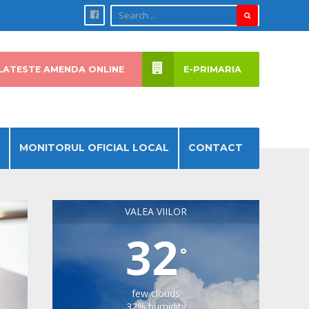
LATESTE AMENDA ONLINE
E-PRIMARIA
MONITORUL OFICIAL LOCAL
CONTACT
VALEA VIILOR
32
°
few clouds
32% humidity