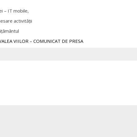
ei –
IT mobile,
sare activității
văţământul
VALEA VIILOR – COMUNICAT DE PRESA