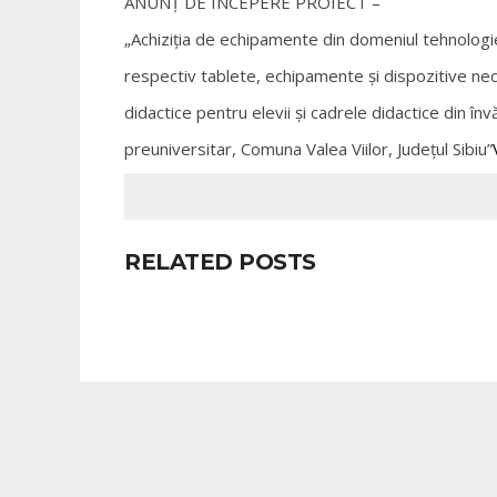
ANUNȚ DE ÎNCEPERE PROIECT
–
„Achiziția de echipamente din domeniul tehnologi
respectiv tablete, echipamente şi dispozitive nece
didactice pentru elevii şi cadrele didactice din în
preuniversitar, Comuna Valea Viilor
, Județul
Sibiu
”
RELATED POSTS