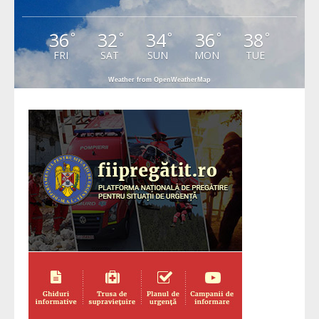
36
32
34
36
38
°
°
°
°
°
FRI
SAT
SUN
MON
TUE
Weather from OpenWeatherMap