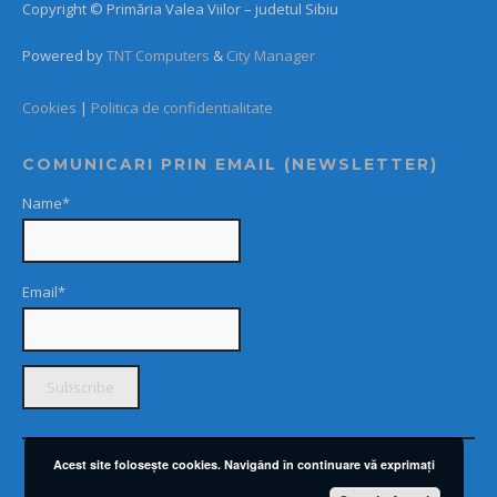
Copyright © Primăria Valea Viilor – judetul Sibiu
Powered by
TNT Computers
&
City Manager
Cookies
|
Politica de confidentialitate
COMUNICARI PRIN EMAIL (NEWSLETTER)
Name*
Email*
Acest site foloseşte cookies. Navigând în continuare vă exprimaţi