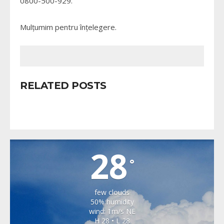
0800-500-929.
Mulţumim pentru înţelegere.
RELATED POSTS
VALEA VIILOR
28
°
few clouds
50% humidity
wind: 1m/s NE
H 28 • L 28