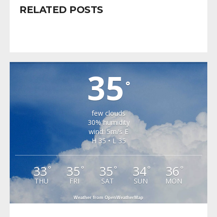
RELATED POSTS
VALEA VIILOR
35
°
few clouds
30% humidity
wind: 5m/s E
H 35 • L 35
33
35
35
34
36
°
°
°
°
°
THU
FRI
SAT
SUN
MON
Weather from OpenWeatherMap