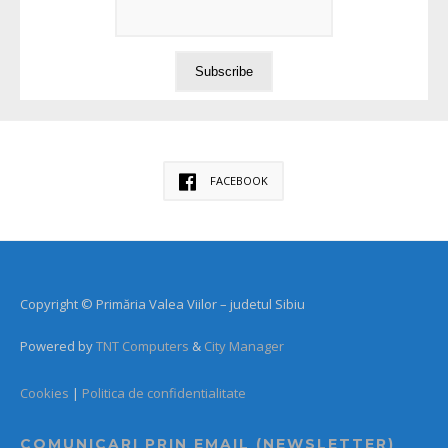
FACEBOOK
Copyright © Primăria Valea Viilor – judetul Sibiu
Powered by
TNT Computers
&
City Manager
Cookies
|
Politica de confidentialitate
COMUNICARI PRIN EMAIL (NEWSLETTER)