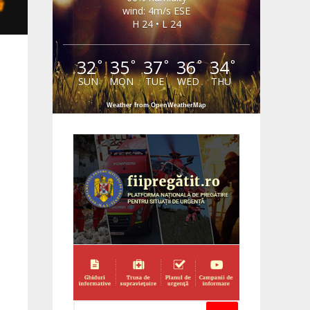
wind: 4m/s ESE
H 24 • L 24
32
35
37
36
34
°
°
°
°
°
SUN
MON
TUE
WED
THU
Weather from OpenWeatherMap