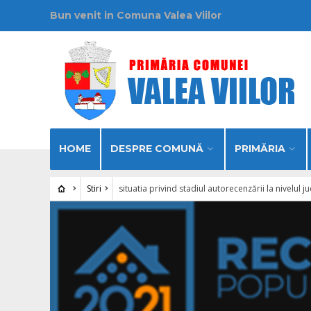
Bun venit in Comuna Valea Viilor
HOME
DESPRE COMUNĂ
PRIMĂRIA
Stiri
situatia privind stadiul autorecenzării la nivelul 