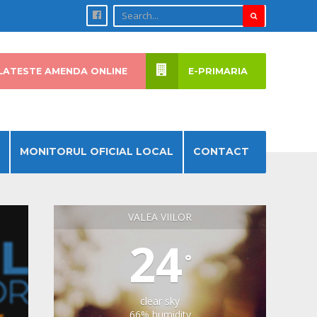
LATESTE AMENDA ONLINE
E-PRIMARIA
MONITORUL OFICIAL LOCAL
CONTACT
VALEA VIILOR
24
°
clear sky
66% humidity