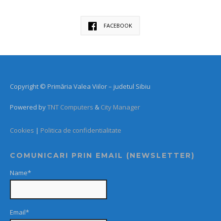
FACEBOOK
Copyright © Primăria Valea Viilor – judetul Sibiu
Powered by
TNT Computers
&
City Manager
Cookies
|
Politica de confidentialitate
COMUNICARI PRIN EMAIL (NEWSLETTER)
Name*
Email*