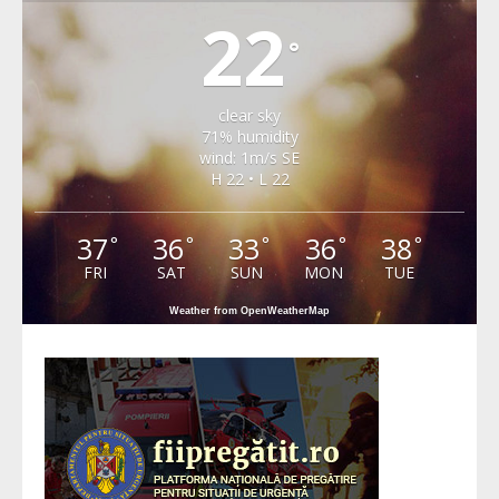
22
°
clear sky
71% humidity
wind: 1m/s SE
H 22 • L 22
37
36
33
36
38
°
°
°
°
°
FRI
SAT
SUN
MON
TUE
Weather from OpenWeatherMap