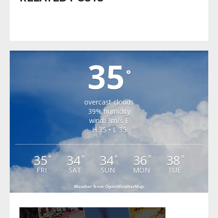
VALEA VIILOR
35
°
overcast clouds
39% humidity
wind: 3m/s E
H 35 • L 35
35
34
34
36
38
°
°
°
°
°
FRI
SAT
SUN
MON
TUE
Weather from OpenWeatherMap