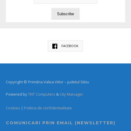
FACEBOOK
Copyright © Primăria Valea Viilor – judetul Sibiu
Powered by
TNT Computers
&
City Manager
Cookies
|
Politica de confidentialitate
COMUNICARI PRIN EMAIL (NEWSLETTER)